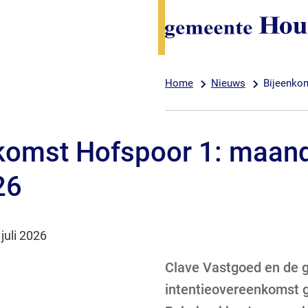
Home
Nieuws
Bijeenkom
komst Hofspoor 1: maan
26
m:
juli 2026
Clave Vastgoed en de
intentieovereenkomst g