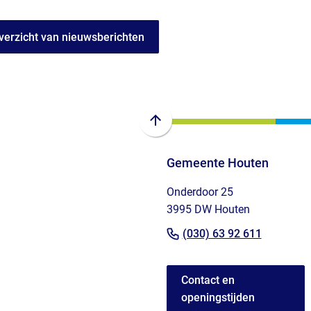
verzicht van nieuwsberichten
Scroll
naar
Gemeente Houten
boven
naar
Onderdoor 25
het
3995 DW Houten
begin
(Verwijst
van
(030) 63 92 611
de
naar
paginainhoud
een
Contact en
telefoo
openingstijden