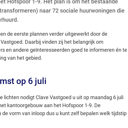
t Hofspoor 1-9. Het plan is om het bestaande
Gebruik
transformeren) naar 72 sociale huurwoningen die
de
erhuurd.
enter-
toets
n de eerste plannen verder uitgewerkt door de
om
Vastgoed. Daarbij vinden zij het belangrijk om
een
 en andere geïnteresseerden goed te informeren én te
waarde
ing van het gebied.
te
selecteren.
mst op 6 juli
 lichten nodigt Clave Vastgoed u uit op maandag 6 juli
 het kantoorgebouw aan het Hofspoor 1-9. De
n de vorm van inloop dus u kunt zelf bepalen welk tijdstip