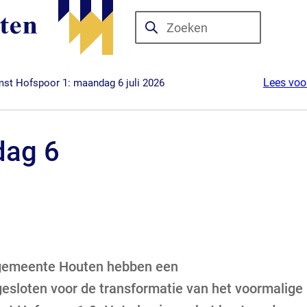
Zoeken
Wanneer
resultaten
beschikbaar
Lees voo
st Hofspoor 1: maandag 6 juli 2026
zijn
kun
je
dag 6
hierdoor
navigeren
door
pijl
omhoog
en
 gemeente Houten hebben een
omlaag
te
esloten voor de transformatie van het voormalige
gebruiken.