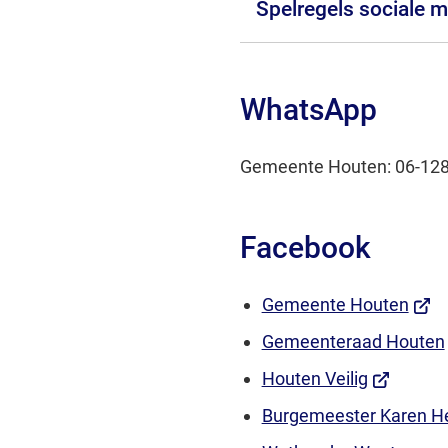
Spelregels sociale 
WhatsApp
Gemeente Houten: 06-12
Facebook
(Verw
Gemeente Houten
naar
Gemeenteraad Houten
een
(Verwijst
Houten Veilig
exte
naar
Burgemeester Karen H
webs
een