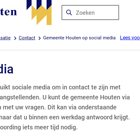
Zoeken
Wanneer
resultaten
beschikbaar
Lees voo
satie
Contact
Gemeente Houten op social media
zijn
kun
je
dia
hierdoor
navigeren
door
kt sociale media om in contact te zijn met
pijl
angstellenden. U kunt de gemeente Houten via
omhoog
 met uw vragen. Dit kan via onderstaande
en
naar dat u binnen een werkdag antwoord krijgt.
omlaag
ording iets meer tijd nodig.
te
gebruiken.