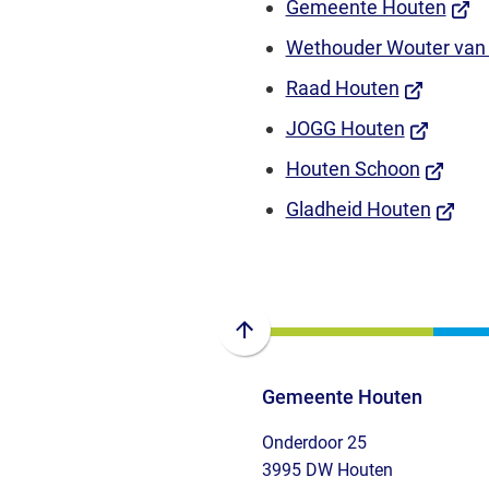
(Verw
Gemeente Houten
naar
Wethouder Wouter van
een
(Verwijst
Raad Houten
exte
naar
(Verwijst
JOGG Houten
webs
een
naar
(Verwijs
Houten Schoon
externe
een
naar
(Verwi
Gladheid Houten
website)
externe
een
naar
website)
externe
een
website
extern
websit
Scroll
naar
Gemeente Houten
boven
naar
Onderdoor 25
het
3995 DW Houten
begin