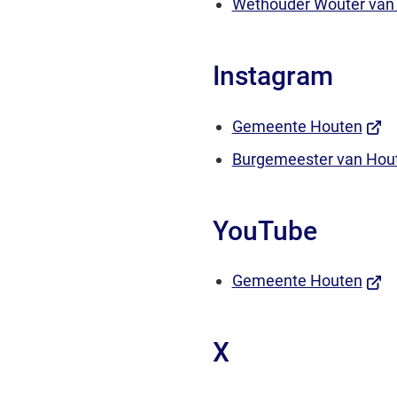
Wethouder Wouter van
externe
website)
Instagram
(Verw
Gemeente Houten
naar
Burgemeester van Hou
een
exte
YouTube
webs
(Verw
Gemeente Houten
naar
een
X
exte
webs