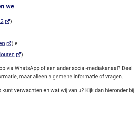
en we
Gebruik
de
(Verwijst
22
)
enter-
naar
st
toets
een
om
(Verwijst
en
) e
externe
een
naar
(Verwijst
outen
website)
)
e
waarde
een
naar
e)
te
op via WhatsApp of een ander social-mediakanaal? Deel
externe
een
selecteren.
ormatie, maar alleen algemene informatie of vragen.
website)
externe
website)
 kunt verwachten en wat wij van u? Kijk dan hieronder bi