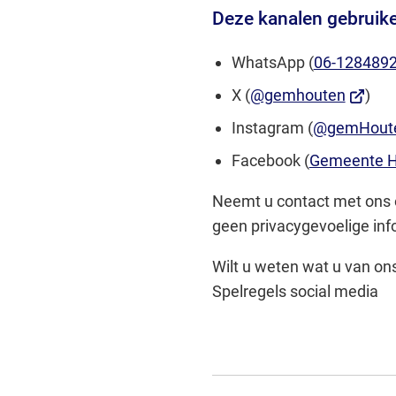
Deze kanalen gebruik
WhatsApp (
06-128489
(Verwij
X (
@gemhouten
)
naar
Instagram (
@gemHout
een
Facebook (
Gemeente H
extern
websit
Neemt u contact met ons 
geen privacygevoelige inf
Wilt u weten wat u van ons
Spelregels social media