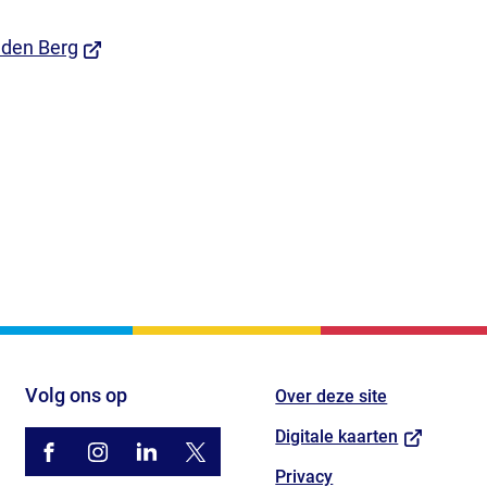
ijst
(Verwijst
 den Berg
naar
rne
een
ite)
externe
t
website)
jst
)
e
e)
Volg ons op
Over deze site
(Verwijst
Digitale kaarten
/gemhouten
(Verwijst
gemhouten
(Verwijst
gemeente-
(Verwijst
@gemhouten
(Verwijst
naar
Privacy