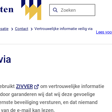
Zoeken
Wanneer
resultaten
beschikbaar
satie
Contact
Vertrouwelijke informatie veilig via
Lees voo
zijn
kun
je
hierdoor
via
navigeren
door
pijl
omhoog
(Verwijst
ebruikt
ZIVVER
om vertrouwelijke informatie
en
naar
erdoor garanderen wij dat wij deze gevoelige
omlaag
een
rnste beveiliging versturen, en dat niemand
te
externe
 van de e-mail kan lezen.
gebruiken.