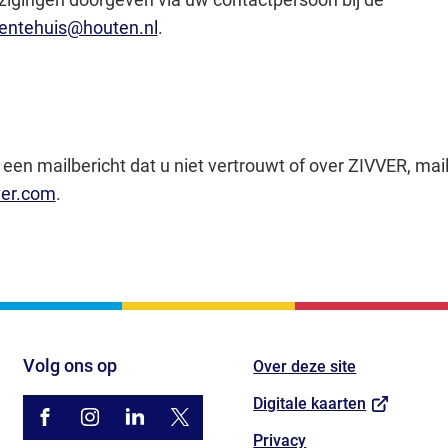
(Verwijst
ntehuis@houten.nl
.
naar
een
e-
mailadres)
 een mailbericht dat u niet vertrouwt of over ZIVVER, mai
(Verwijst
ver.com
.
naar
een
e-
mailadres)
Volg ons op
Over deze site
(Verwijst
Digitale kaarten
/gemhouten
(Verwijst
gemhouten
(Verwijst
gemeente-
(Verwijst
@gemhouten
(Verwijst
naar
Privacy