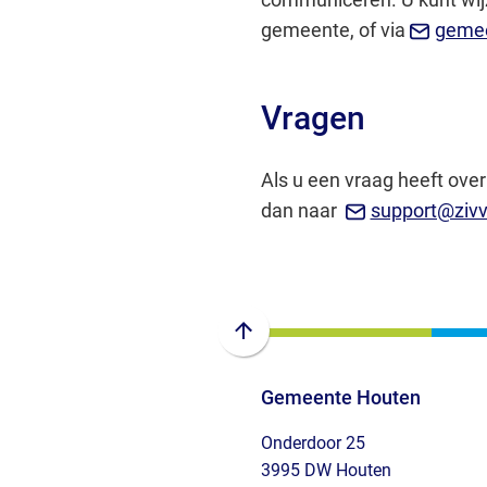
gemeente, of via
gemee
Vragen
Als u een vraag heeft over
dan naar
support@ziv
Scroll
naar
Gemeente Houten
boven
naar
Onderdoor 25
het
3995 DW Houten
begin