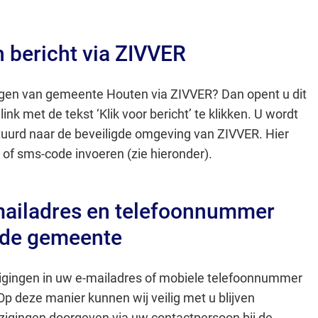
website)
Gebruik
de
 bericht via ZIVVER
enter-
toets
ngen van gemeente Houten via ZIVVER? Dan opent u dit
om
ink met de tekst ‘Klik voor bericht’ te klikken. U wordt
een
uurd naar de beveiligde omgeving van ZIVVER. Hier
waarde
of sms-code invoeren (zie hieronder).
te
selecteren.
mailadres en telefoonnummer
 de gemeente
ijzigingen in uw e-mailadres of mobiele telefoonnummer
Op deze manier kunnen wij veilig met u blijven
zigingen doorgeven via uw contactpersoon bij de