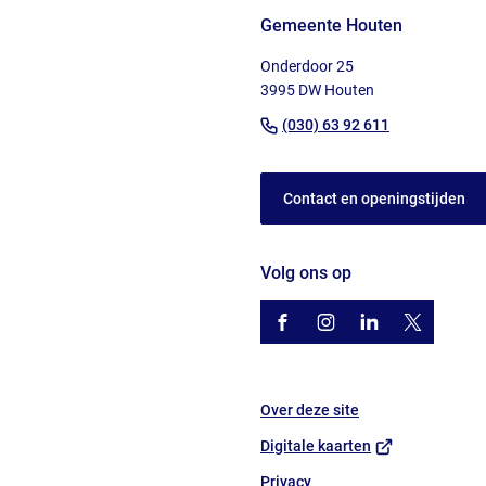
Gemeente Houten
boven
naar
Onderdoor 25
het
3995 DW Houten
begin
(Verwijst
(030) 63 92 611
van
naar
de
een
paginainhoud
Contact en openingstijden
telefoonnu
Volg ons op
/gemhouten
(Verwijst
gemhouten
(Verwijst
gemeente-
(Verwijst
@gemhout
(Verwijst
houten
naar
naar
naar
naar
een
een
een
een
Over deze site
externe
externe
externe
externe
website)
website)
website)
website)
(Verwijst
Digitale kaarten
naar
Privacy