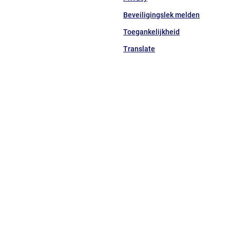
een
Beveiligingslek melden
externe
website)
Toegankelijkheid
Translate