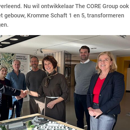
erleend. Nu wil ontwikkelaar The CORE Group ook
Gebruik
et gebouw, Kromme Schaft 1 en 5, transformeren
de
enter-
gen.
toets
om
een
waarde
te
selecteren.