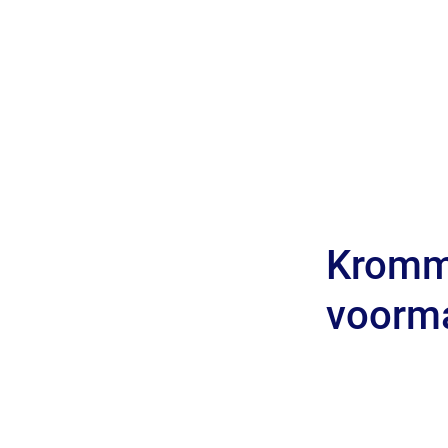
Kromme
voorma