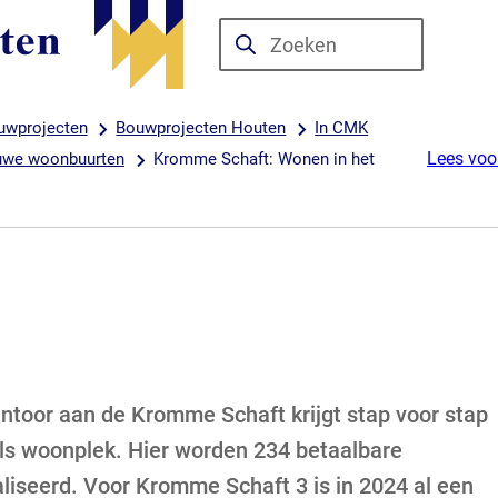
Zoeken
Wanneer
resultaten
beschikbaar
uwprojecten
Bouwprojecten Houten
In CMK
zijn
Lees voo
euwe woonbuurten
Kromme Schaft: Wonen in het
kun
je
hierdoor
navigeren
door
pijl
omhoog
en
toor aan de Kromme Schaft krijgt stap voor stap
omlaag
ls woonplek. Hier worden 234 betaalbare
te
liseerd. Voor Kromme Schaft 3 is in 2024 al een
gebruiken.