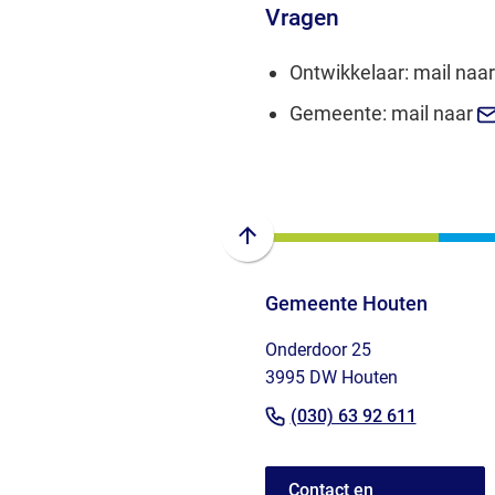
Vragen
Ontwikkelaar: mail naa
Gemeente: mail naar
Scroll
naar
Gemeente Houten
boven
naar
Onderdoor 25
het
3995 DW Houten
begin
(Verwijst
van
(030) 63 92 611
de
naar
paginainhoud
een
Contact en