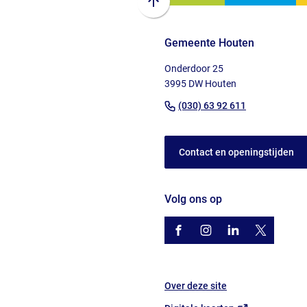
Scroll
naar
Gemeente Houten
boven
naar
Onderdoor 25
het
3995 DW Houten
begin
(Verwijst
(030) 63 92 611
van
naar
de
een
paginainhoud
Contact en openingstijden
telefoonnu
Volg ons op
/gemhouten
(Verwijst
gemhouten
(Verwijst
gemeente-
(Verwijst
@gemhout
(Verwijst
houten
naar
naar
naar
naar
een
een
een
een
Over deze site
externe
externe
externe
externe
website)
website)
website)
website)