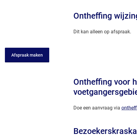
Ontheffing wijzi
Dit kan alleen op afspraak.
Afspraak maken
Ontheffing voor h
voetgangersgebi
Doe een aanvraag via
onthef
Bezoekerskraska