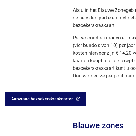
Als u in het Blauwe Zonegeb
de hele dag parkeren met geb
bezoekerskraskaart.
Per woonadres mogen er max
(vier bundels van 10) per jaa
kosten hiervoor zijn € 14,20 
kaarten koopt u bij de recept
bezoekerskraskaart kunt u oo
Dan worden ze per post naar 
Aanvraag bezoekerskraskaarten
(Verwijst
naar
een
externe
Blauwe zones
website)