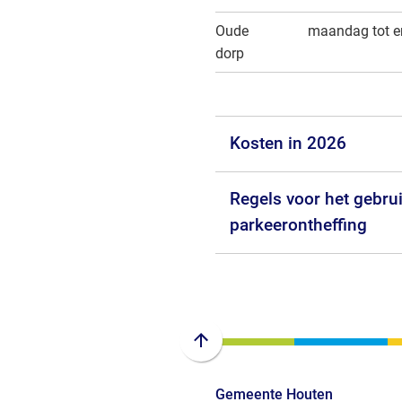
Oude
maandag tot e
dorp
Kosten in 2026
Regels voor het gebru
parkeerontheffing
Scroll
naar
Gemeente Houten
boven