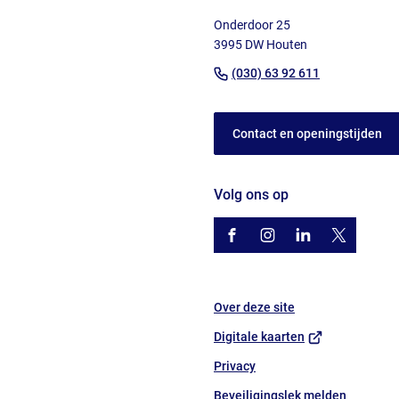
naar
Onderdoor 25
het
3995 DW Houten
begin
(Verwijst
(030) 63 92 611
van
naar
de
een
paginainhoud
Contact en openingstijden
telefoonnu
Volg ons op
/gemhouten
(Verwijst
gemhouten
(Verwijst
gemeente-
(Verwijst
@gemhout
(Verwijst
houten
naar
naar
naar
naar
een
een
een
een
Over deze site
externe
externe
externe
externe
website)
website)
website)
website)
(Verwijst
Digitale kaarten
naar
Privacy
een
Beveiligingslek melden