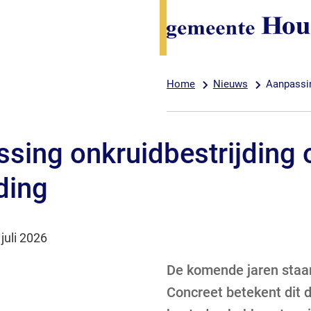
Home
Nieuws
Aanpassin
sing onkruidbestrijding 
ding
m:
juli 2026
De komende jaren staan
Concreet betekent dit 