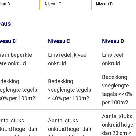
eau B
Niveau C
Niveau D
eaus
veau B
Niveau C
Niveau D
 is in beperkte
Er is redelijk veel
Er is veel
te onkruid
onkruid
onkruid
Bedekking
dekking
Bedekking
voeglengte
eglengte tegels
voeglengte tegels
tegels < 40%
30% per 100m2
< 40% per 100m2
per 100m2
Aantal stuks
ntal stuks
Aantal stuks
onkruid hoger
kruid hoger dan
onkruid hoger dan
dan 20 cm <