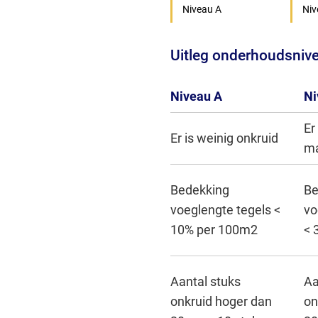
Niveau A
Niv
Uitleg onderhoudsniv
Niveau A
Ni
Er
Er is weinig onkruid
ma
Bedekking
Be
voeglengte tegels <
vo
10% per 100m2
< 
Aantal stuks
Aa
onkruid hoger dan
on