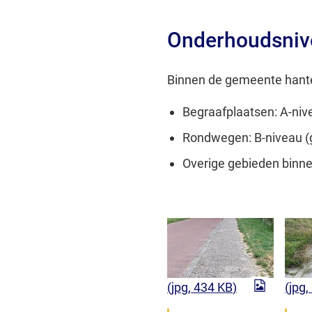
Onderhoudsniv
Binnen de gemeente hante
Begraafplaatsen: A-ni
Rondwegen: B-niveau (
Overige gebieden binne
(jpg
, 434 KB
)
(jpg
,