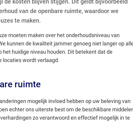
 de kosten blijven stijgen. Dit geldt bijvoorbeeld
Gebruik
derhoud van de openbare ruimte, waardoor we
de
euzes te maken.
enter-
toets
uze moeten maken over het onderhoudsniveau van
om
We kunnen de kwaliteit jammer genoeg niet langer op all
een
 het huidige niveau houden. Dit betekent dat de
waarde
 locaties wordt verlaagd.
te
selecteren.
are ruimte
anderingen mogelijk invloed hebben op uw beleving van
oen echter ons uiterste best om de beschikbare middele
 verhardingen zo verantwoord en effectief mogelijk in te