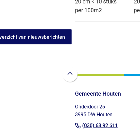
20 cm < 10 stuks
20
per 100m2
pe
verzicht van nieuwsberichten
Scroll
naar
Gemeente Houten
boven
naar
Onderdoor 25
het
3995 DW Houten
begin
(Verwijst
van
(030) 63 92 611
de
naar