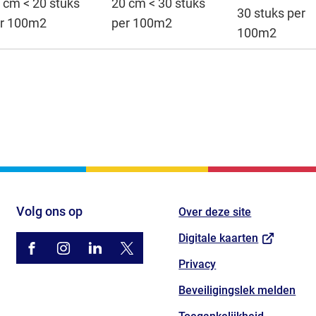
 cm < 20 stuks
20 cm < 30 stuks
30 stuks per
r 100m2
per 100m2
100m2
Volg ons op
Over deze site
(Verwijst
Digitale kaarten
/gemhouten
(Verwijst
gemhouten
(Verwijst
gemeente-
(Verwijst
@gemhouten
(Verwijst
naar
Privacy
houten
naar
naar
naar
naar
een
Beveiligingslek melden
een
een
een
een
externe
externe
externe
externe
externe
website)