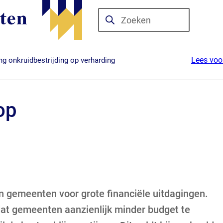
Zoeken
Wanneer
resultaten
beschikbaar
Lees voo
g onkruidbestrijding op verharding
zijn
kun
je
op
hierdoor
navigeren
door
pijl
omhoog
en
 gemeenten voor grote financiële uitdagingen.
omlaag
te
dat gemeenten aanzienlijk minder budget te
gebruiken.