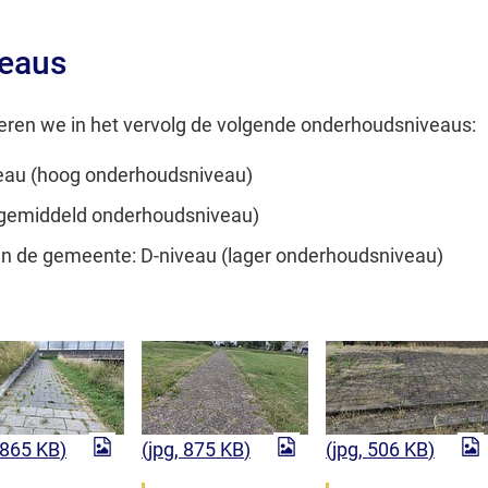
eaus
ren we in het vervolg de volgende onderhoudsniveaus:
veau (hoog onderhoudsniveau)
gemiddeld onderhoudsniveau)
n de gemeente: D-niveau (lager onderhoudsniveau)
 865 KB
)
(jpg
, 875 KB
)
(jpg
, 506 KB
)