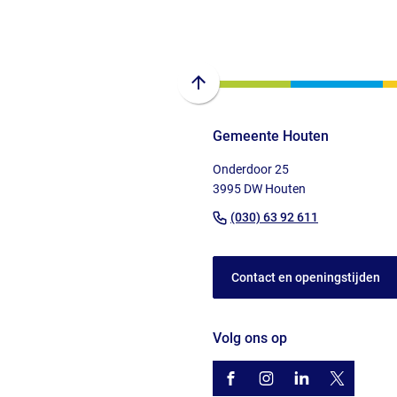
Scroll
naar
Gemeente Houten
boven
naar
Onderdoor 25
het
3995 DW Houten
begin
(Verwijst
(030) 63 92 611
van
naar
de
een
paginainhoud
Contact en openingstijden
telefoonnu
Volg ons op
/gemhouten
(Verwijst
gemhouten
(Verwijst
gemeente-
(Verwijst
@gemhout
(Verwijst