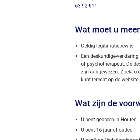
(Verwijst
63 92 611
naar
een
Wat moet u mee
telefoonnummer)
Geldig legitimatiebewijs
Een deskundige-verklaring 
of psychotherapeut. De de
zijn aangewezen. Zoekt u
kunt terecht op de website
Wat zijn de voor
U bent geboren in Houten.
U bent 16 jaar of ouder.