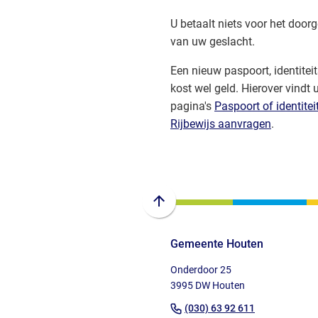
U betaalt niets voor het door
van uw geslacht.
Een nieuw paspoort, identiteit
kost wel geld. Hierover vindt
pagina's
Paspoort of identite
Rijbewijs aanvragen
.
Scroll
naar
Gemeente Houten
boven
naar
Onderdoor 25
het
3995 DW Houten
begin
(Verwijst
(030) 63 92 611
van