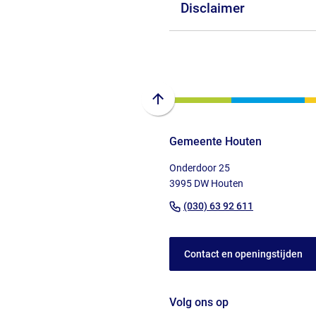
website)
Disclaimer
Scroll
naar
Gemeente Houten
boven
naar
Onderdoor 25
het
3995 DW Houten
begin
(Verwijst
(030) 63 92 611
van
naar
de
een
paginainhoud
Contact en openingstijden
telefoonnu
Volg ons op