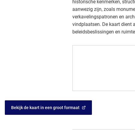
historische kenmerken, struct
aanwezig zijn, zoals monumen
verkavelingspatronen en arc
vindplaatsen. De kaart dient 
beleidsbeslissingen en ruimte
Bekijk de kaart in een groot formaat
(Verwijst
naar
een
externe