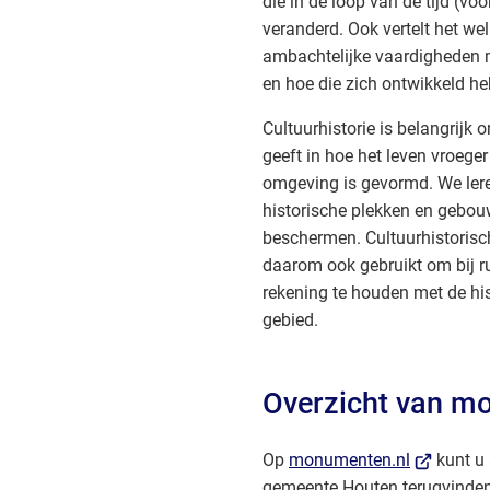
die in de loop van de tijd (voo
veranderd. Ook vertelt het w
ambachtelijke vaardigheden
en hoe die zich ontwikkeld h
Cultuurhistorie is belangrijk 
geeft in hoe het leven vroege
omgeving is gevormd. We ler
historische plekken en gebouw
beschermen. Cultuurhistoris
daarom ook gebruikt om bij r
rekening te houden met de hi
gebied.
Overzicht van m
(Verwijst
Op
monumenten.nl
kunt u
naar
gemeente Houten terugvinden.