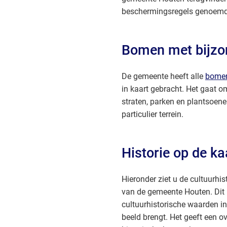
een
beschermingsregels genoemd
externe
website)
Bomen met bijzo
De gemeente heeft alle
bomen
in kaart gebracht. Het gaat 
straten, parken en plantsoen
particulier terrein.
Historie op de ka
Hieronder ziet u de cultuurhi
van de gemeente Houten. Dit i
cultuurhistorische waarden i
beeld brengt. Het geeft een o