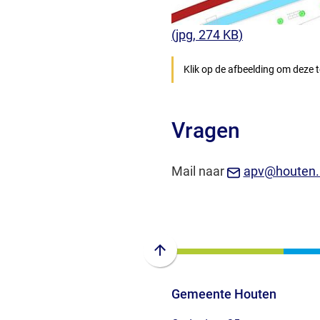
(jpg
, 274 KB
)
Klik op de afbeelding om deze t
Vragen
Mail naar
apv@houten.
Scroll
naar
Gemeente Houten
boven
naar