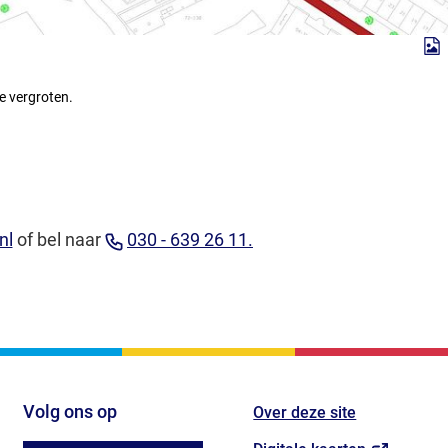
e vergroten.
(Verwijst
(Verwijst
nl
of bel naar
030 - 639 26 11.
naar
naar
een
een
e-
telefoonnummer)
mailadres)
Volg ons op
Over deze site
(Verwijst