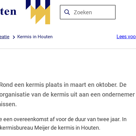
Zoeken
Wanneer
resultaten
beschikbaar
Lees voo
eatie
Kermis in Houten
zijn
kun
je
hierdoor
navigeren
door
 Rond een kermis plaats in maart en oktober. De
pijl
rganisatie van de kermis uit aan een ondernemer
omhoog
missen.
en
omlaag
e een overeenkomst af voor de duur van twee jaar. In
te
kermisbureau Meijer de kermis in Houten.
gebruiken.