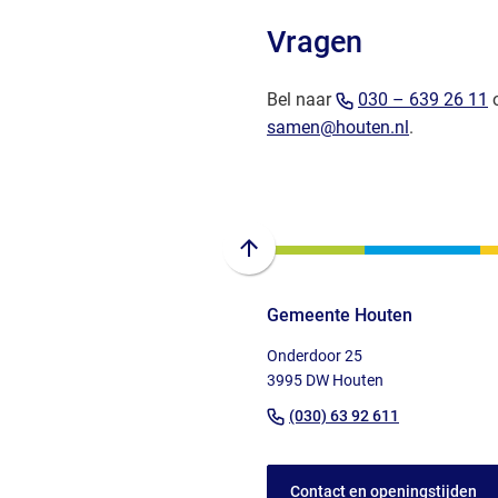
een
Vragen
e-
mai
(
Bel naar
030 – 639 26 11
o
(Verwijst
n
samen@houten.nl
.
naar
e
een
t
e-
mailadres)
Scroll
naar
Gemeente Houten
boven
naar
Onderdoor 25
het
3995 DW Houten
begin
(Verwijst
(030) 63 92 611
van
naar
de
een
paginainhoud
Contact en openingstijden
telefoonnu