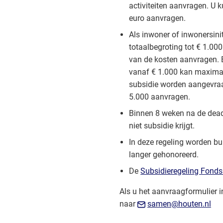
activiteiten aanvragen. U
euro aanvragen.
Als inwoner of inwonersinit
totaalbegroting tot € 1.0
van de kosten aanvragen. B
vanaf € 1.000 kan maxima
subsidie worden aangevra
5.000 aanvragen.
Binnen 8 weken na de deadl
niet subsidie krijgt.
In deze regeling worden bu
langer gehonoreerd.
De
Subsidieregeling Fond
Als u het aanvraagformulier in
(Ve
naar
samen@houten.nl
naa