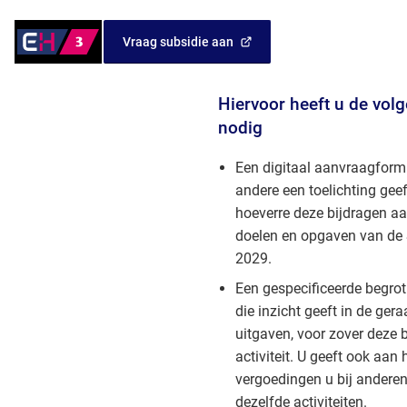
naar
DigiD
een
Inloggen
Vraag subsidie aan
externe
(Verwijst
met
website)
naar
eHerkenning
een
Niveau
Hiervoor heeft u de vo
externe
3
nodig
website)
Een digitaal aanvraagform
andere een toelichting geeft
hoeverre deze bijdragen a
doelen en opgaven van de 
2029.
Een gespecificeerde begro
die inzicht geeft in de ge
uitgaven, voor zover deze 
activiteit. U geeft ook aan
vergoedingen u bij andere
dezelfde activiteiten.