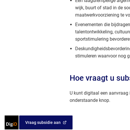
Een laagdrempelige algeme
wijk, buurt of stad in de s
maatwerkvoorziening te 
Evenementen die bijdragen
talentontwikkeling, cultuu
sportstimulering bevorder
Deskundigheidsbevordering 
stimuleren waarvoor nog 
Hoe vraagt u sub
U kunt digitaal een aanvraag 
onderstaande knop.
Inloggen
Vraag subsidie aan
(Verwijst
met