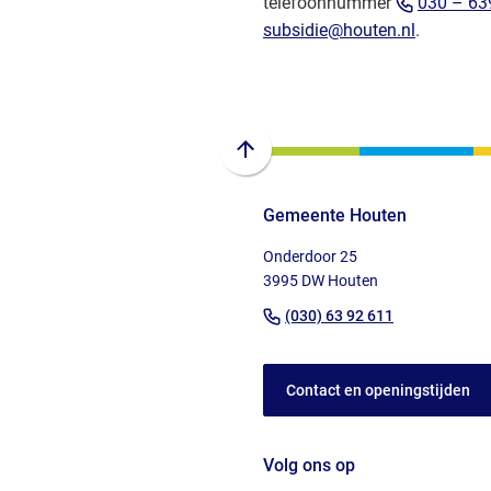
telefoonnummer
030 – 63
(Verwijst
subsidie@houten.nl
.
naar
een
e-
mailadres
Scroll
naar
Gemeente Houten
boven
naar
Onderdoor 25
het
3995 DW Houten
begin
(Verwijst
(030) 63 92 611
van
naar
de
een
paginainhoud
Contact en openingstijden
telefoonnu
Volg ons op