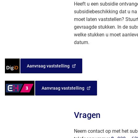
Heeft u een subsidie ontvange
subsidiebeschikking dat u na
moet laten vaststellen? Stuurt
gevraagde stukken. In de sub
welke stukken u moet aanleve
datum.
Inloggen
Aanvraag vaststelling
(Verwijst
met
naar
DigiD
een
Inloggen
Aanvraag vaststelling
externe
(Verwijst
met
website)
naar
eHerkenning
een
Niveau
externe
Vragen
3
website)
Neem contact op met het sub