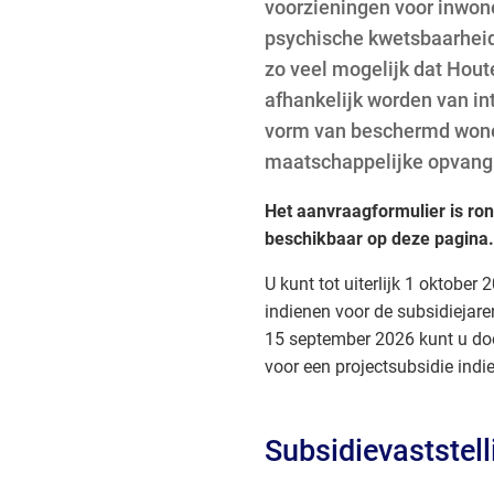
externe
voorzieningen voor inwon
website)
psychische kwetsbaarhei
zo veel mogelijk dat Hou
afhankelijk worden van in
vorm van beschermd won
maatschappelijke opvang
Het aanvraagformulier is ro
beschikbaar op deze pagina.
U kunt tot uiterlijk 1 oktobe
indienen voor de subsidiejar
15 september 2026 kunt u do
voor een projectsubsidie indi
Subsidievaststell