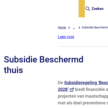
Zoeken
Home
...
Subsidie Bescherm
Lees voor
Subsidie Beschermd
thuis
De
Subsidieregeling ‘Bes
(Verwijst
2028
’
biedt financiële 
naar
projecten van maatschapp
een
met als doel preventieve