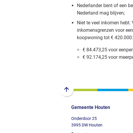
webs
Nederlander bent of een be
Nederland mag blijven;
Niet te veel inkomen hebt.
inkomensgrenzen voor ee
koopwoning tot € 420.000
€ 84.473,25 voor eenpe
€ 92.174,25 voor meer
Scroll
naar
Gemeente Houten
boven
naar
Onderdoor 25
het
3995 DW Houten
begin