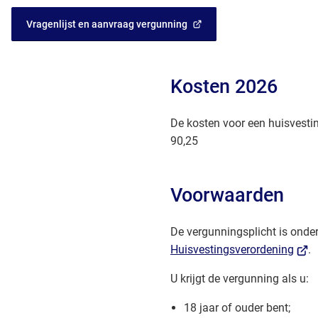
Vragenlijst en aanvraag vergunning
(Verwijst
naar
een
externe
Kosten 2026
website)
De kosten voor een huisvesti
90,25
Voorwaarden
De vergunningsplicht is onde
(Verw
Huisvestingsverordening
.
naar
U krijgt de vergunning als u:
een
exte
18 jaar of ouder bent;