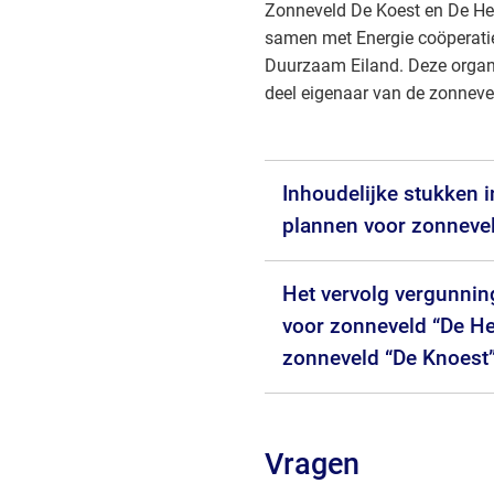
website)
Zonneveld De Koest en De He
externe
een
samen met Energie coöperat
website)
externe
Duurzaam Eiland. Deze organi
website)
deel eigenaar van de zonnev
Inhoudelijke stukken 
plannen voor zonneve
Het vervolg vergunni
voor zonneveld “De He
zonneveld “De Knoest
Vragen