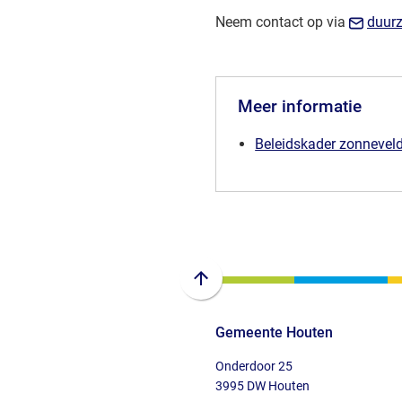
Neem contact op via
duur
Meer informatie
Beleidskader zonnevel
Scroll
naar
Gemeente Houten
boven
naar
Onderdoor 25
het
3995 DW Houten
begin