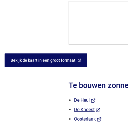
Bekijk de kaart in een groot formaat
(Verwijst
naar
een
externe
Te bouwen zonne
website)
(Verwijst
De Heul
naar
(Verwijst
De Knoest
een
naar
(Verwijst
Oosterlaak
externe
een
naar