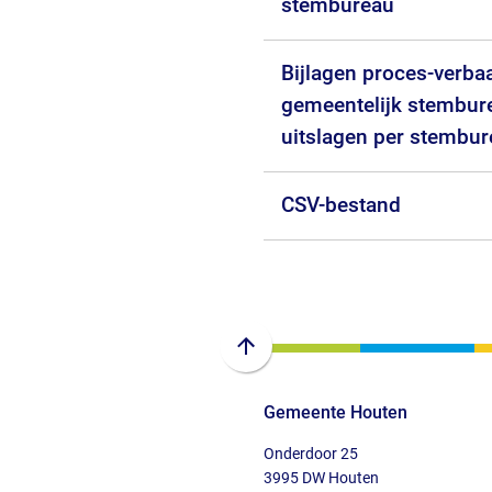
stembureau
Bijlagen proces-verba
gemeentelijk stembur
uitslagen per stembu
CSV-bestand
Scroll
naar
Gemeente Houten
boven
naar
Onderdoor 25
het
3995 DW Houten