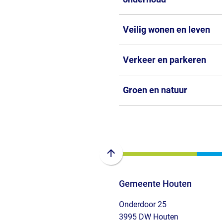
Veilig wonen en leven
Verkeer en parkeren
Groen en natuur
Scroll
naar
Gemeente Houten
boven
naar
Onderdoor 25
het
3995 DW Houten
begin