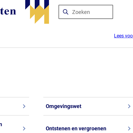
Zoeken
Wanneer
resultaten
beschikbaar
Lees voo
zijn
kun
je
hierdoor
navigeren
door
pijl
omhoog
Omgevingswet
en
omlaag
te
n
Ontstenen en vergroenen
gebruiken.