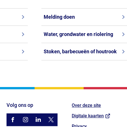
Gebruik
de
Melding doen
enter-
toets
Water, grondwater en riolering
om
een
Stoken, barbecueën of houtrook
waarde
te
selecteren.
Volg ons op
Over deze site
(Verwijst
Digitale kaarten
/gemhouten
(Verwijst
gemhouten
(Verwijst
gemeente-
(Verwijst
@gemhouten
(Verwijst
naar
Privacy