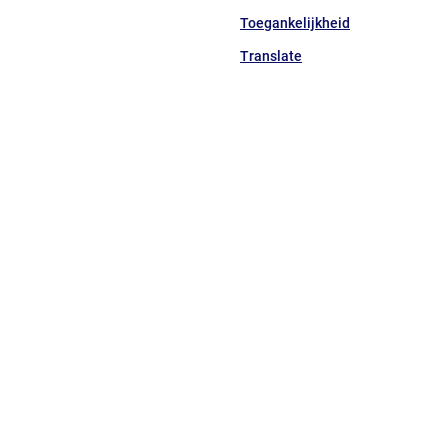
website)
Toegankelijkheid
Translate