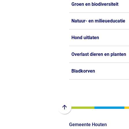
Groen en biodiversiteit
Natuur- en milieueducatie
Hond uitlaten
Overlast dieren en planten
Bladkorven
Scroll
naar
Gemeente Houten
boven