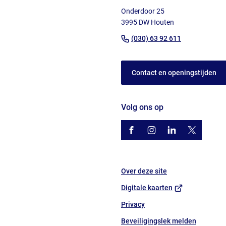
naar
Onderdoor 25
het
3995 DW Houten
begin
(Verwijst
(030) 63 92 611
van
naar
de
een
paginainhoud
Contact en openingstijden
telefoonnu
Volg ons op
/gemhouten
(Verwijst
gemhouten
(Verwijst
gemeente-
(Verwijst
@gemhout
(Verwijst
houten
naar
naar
naar
naar
een
een
een
een
Over deze site
externe
externe
externe
externe
website)
website)
website)
website)
(Verwijst
Digitale kaarten
naar
Privacy
een
Beveiligingslek melden
externe