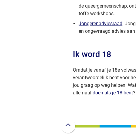
externe
de queergemeenschap, ont
website)
toffe workshops.
Jongerenadviesraad
: Jong
en ongevraagd advies aan
Ik word 18
Omdat je vanaf je 18e volwas
verantwoordelijk bent voor hee
jou graag op weg helpen. Wat 
allemaal
doen als je 18 bent
?
Scroll