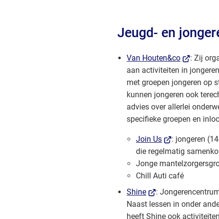
Jeugd- en jonge
(Verwijst
Van Houten&co
: Zij or
naar
aan activiteiten in jonger
een
met groepen jongeren op s
externe
kunnen jongeren ook terech
website)
advies over allerlei onderw
specifieke groepen en inl
(Verwijst
Join Us
: jongeren (14
naar
die regelmatig samenk
een
Jonge mantelzorgersgr
externe
Chill Auti café
website)
(Verwijst
Shine
: Jongerencentru
naar
Naast lessen in onder ande
een
heeft Shine ook activiteite