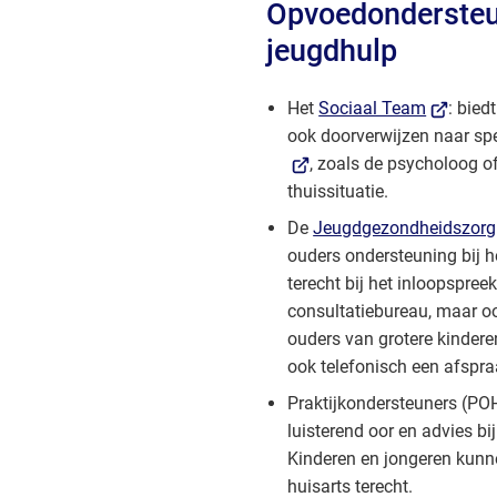
Opvoedondersteu
jeugdhulp
(Verwijst
Het
Sociaal Team
: bied
naar
ook doorverwijzen naar sp
een
, zoals de psycholoog of
externe
thuissituatie.
website)
De
Jeugdgezondheidszorg
ouders ondersteuning bij h
terecht bij het inloopspreeku
consultatiebureau, maar oo
ouders van grotere kinderen
ook telefonisch een afspr
Praktijkondersteuners (PO
luisterend oor en advies bi
Kinderen en jongeren kunne
huisarts terecht.