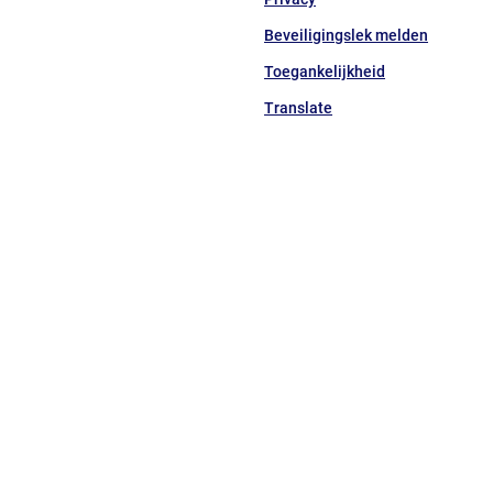
een
Beveiligingslek melden
externe
website)
Toegankelijkheid
Translate