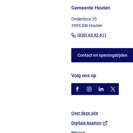
naar
Gemeente Houten
boven
naar
Onderdoor 25
het
3995 DW Houten
begin
(Verwijst
(030) 63 92 611
van
naar
de
een
paginainhoud
Contact en openingstijden
telefoonnu
Volg ons op
/gemhouten
(Verwijst
gemhouten
(Verwijst
gemeente-
(Verwijst
@gemhout
(Verwijst
houten
naar
naar
naar
naar
een
een
een
een
Over deze site
externe
externe
externe
externe
website)
website)
website)
website)
(Verwijst
Digitale kaarten
naar
Privacy