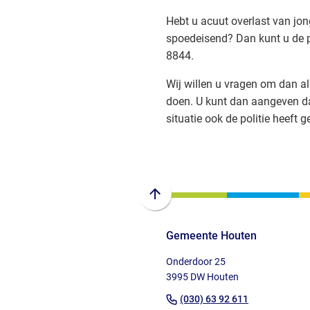
Hebt u acuut overlast van jon
spoedeisend? Dan kunt u de po
8844.
Wij willen u vragen om dan a
doen. U kunt dan aangeven da
situatie ook de politie heeft g
Scroll
naar
Gemeente Houten
boven
naar
Onderdoor 25
het
3995 DW Houten
begin
(Verwijst
(030) 63 92 611
van