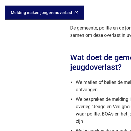
Melding maken jongerenoverlast
(Verwijst
naar
De gemeente, politie en de j
een
externe
samen om deze overlast in uw
website)
Wat doet de gem
jeugdoverlast?
We mailen of bellen de mel
ontvangen
We bespreken de melding i
overleg ‘Jeugd en Veilighe
waar politie, BOA’s en het
zijn
We bespreken de aanpak en