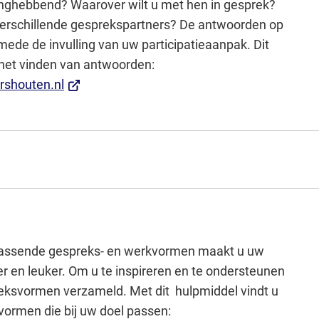
anghebbend? Waarover wilt u met hen in gesprek?
verschillende gesprekspartners? De antwoorden op
ede de invulling van uw participatieaanpak. Dit
j het vinden van antwoorden:
(Verwijst
shouten.nl
naar
een
externe
website)
passende gespreks- en werkvormen maakt u uw
ter en leuker. Om u te inspireren en te ondersteunen
ksvormen verzameld. Met dit hulpmiddel vindt u
ormen die bij uw doel passen: