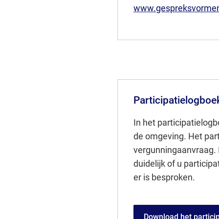
www.gespreksvormen
Participatielogboe
In het participatielog
de omgeving. Het part
vergunningaanvraag. 
duidelijk of u particip
er is besproken.
Download het partici