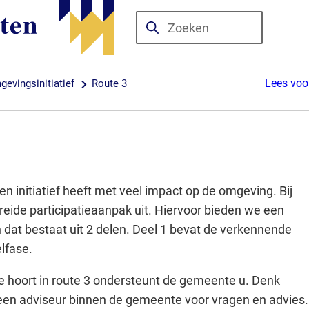
Zoeken
Wanneer
resultaten
beschikbaar
Lees voo
evingsinitiatief
Route 3
zijn
kun
je
hierdoor
navigeren
door
een initiatief heeft met veel impact op de omgeving. Bij
pijl
reide participatieaanpak uit. Hiervoor bieden we een
omhoog
 dat bestaat uit 2 delen. Deel 1 bevat de verkennende
en
lfase.
omlaag
 die hoort in route 3 ondersteunt de gemeente u. Denk
te
een adviseur binnen de gemeente voor vragen en advies.
gebruiken.