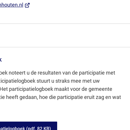
(Verwijst
houten.nl
naar
een
externe
website)
k
boek noteert u de resultaten van de participatie met
icipatielogboek stuurt u straks mee met uw
Het participatielogboek maakt voor de gemeente
atie heeft gedaan, hoe die participatie eruit zag en wat
patielogboek
(pdf
, 82 KB
)