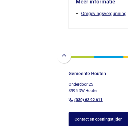
Meer informatie
Omgevingsvergunning
Scroll
naar
Gemeente Houten
boven
naar
Onderdoor 25
het
3995 DW Houten
begin
(Verwijst
(030) 63 92 611
van
naar
de
een
paginainhoud
Contact en openingstijden
telefoonnu