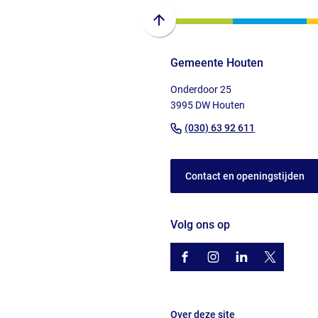
Scroll
naar
Gemeente Houten
boven
naar
Onderdoor 25
het
3995 DW Houten
begin
(Verwijst
(030) 63 92 611
van
naar
de
een
paginainhoud
Contact en openingstijden
telefoonnu
Volg ons op
/gemhouten
(Verwijst
gemhouten
(Verwijst
gemeente-
(Verwijst
@gemhout
(Verwijst
houten
naar
naar
naar
naar
een
een
een
een
Over deze site