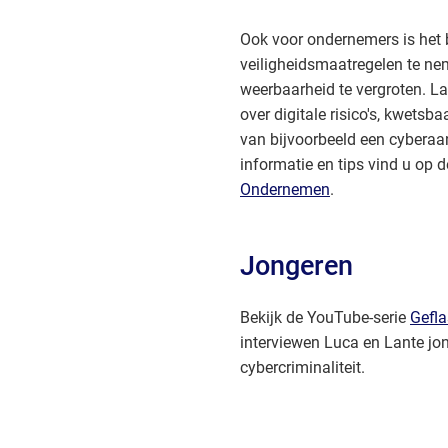
we
Ook voor ondernemers is het 
veiligheidsmaatregelen te ne
weerbaarheid te vergroten. L
over digitale risico's, kwets
van bijvoorbeeld een cyberaa
informatie en tips vind u op 
Ondernemen
.
Jongeren
Bekijk de YouTube-serie
Gefla
interviewen Luca en Lante jon
cybercriminaliteit.