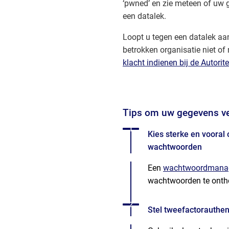
‘pwned’ en zie meteen of uw
een datalek.
Loopt u tegen een datalek aa
betrokken organisatie niet of 
klacht indienen bij de Autori
Tips om uw gegevens ve
Status: Actief
Opvolgingsnummer:
1
Kies sterke en vooral
wachtwoorden
Een
wachtwoordmana
wachtwoorden te ontho
Status: Actief
Opvolgingsnummer:
2
Stel tweefactorauthent