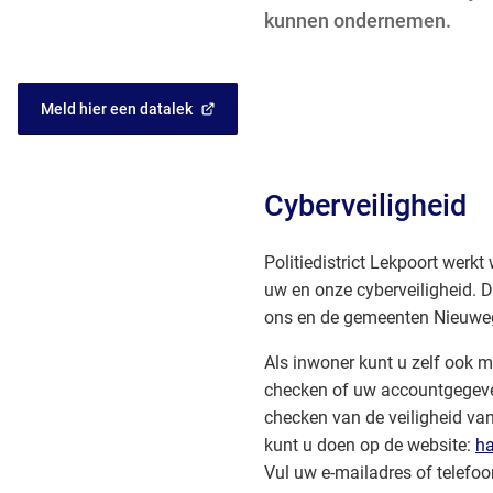
kunnen ondernemen.
Meld hier een datalek
(Verwijst
naar
een
externe
Cyberveiligheid
website)
Politiedistrict Lekpoort werkt
uw en onze cyberveiligheid. 
ons en de gemeenten Nieuweg
Als inwoner kunt u zelf ook 
checken of uw accountgegeven
checken van de veiligheid v
kunt u doen op de website:
h
Vul uw e-mailadres of telefo