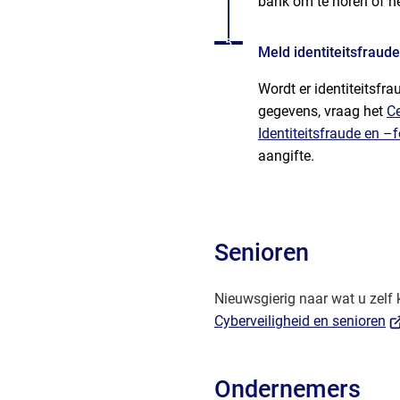
bank om te horen of he
Status: Actief
Opvolgingsnummer:
5
Meld identiteitsfraude
Wordt er identiteitsfr
gegevens, vraag het
C
Identiteitsfraude en –
aangifte.
Senioren
Nieuwsgierig naar wat u zelf 
(V
Cyberveiligheid en senioren
na
ee
Ondernemers
ex