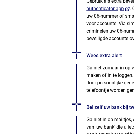
Gebruik als extra beve
authenticator-app
(Verw
.
uw 06-nummer of sms a
naar
voor accounts. Via s
een
criminelen uw 06-num
exte
beveiligde accounts o
webs
Status: Actief
Opvolgingsnummer:
3
Wees extra alert
Ga niet zomaar in op 
maken of in te loggen.
door persoonlijke gege
telefoontje worden g
Status: Actief
Opvolgingsnummer:
4
Bel zelf uw bank bij tw
Ga niet in op mailtjes,
van ‘uw bank’ die u ie