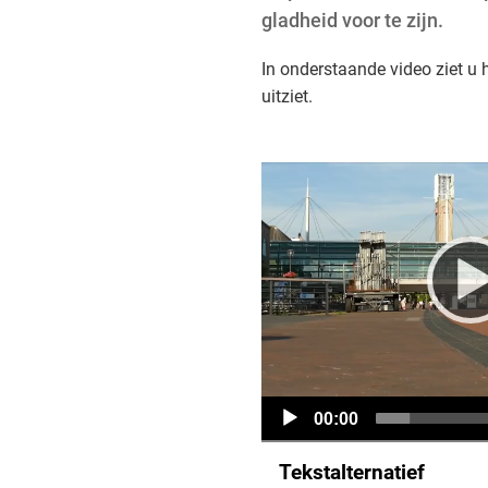
gladheid voor te zijn.
In onderstaande video ziet u h
uitziet.
Videospeler
Huidige
00:00
tijd
Tekstalternatief