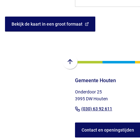
Bekijk de kaart in een groot formaat
(Verwijst
naar
een
externe
website)
Scroll
naar
Gemeente Houten
boven
naar
Onderdoor 25
het
3995 DW Houten
begin
(Verwijst
(030) 63 92 611
van
naar
de
een
paginainhoud
Contact en openingstijden
telefoonnu