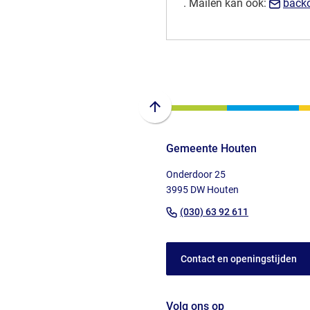
(Verwijst
. Mailen kan ook:
backo
naar
een
telefoonnummer)
Scroll
naar
Gemeente Houten
boven
naar
Onderdoor 25
het
3995 DW Houten
begin
(Verwijst
(030) 63 92 611
van
naar
de
een
paginainhoud
Contact en openingstijden
telefoonnu
Volg ons op