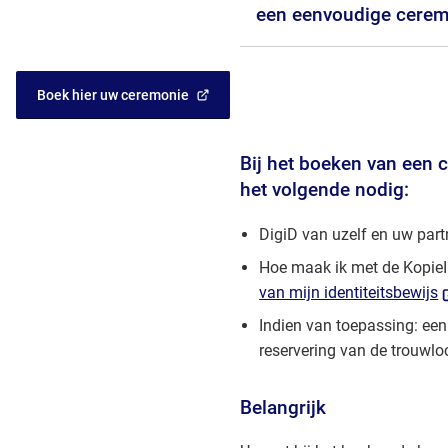
een eenvoudige cere
Boek hier uw ceremonie
(Verwijst
naar
een
Bij het boeken van een 
externe
het volgende nodig:
website)
DigiD van uzelf en uw part
Hoe maak ik met de Kopie
(
van mijn identiteitsbewijs
n
Indien van toepassing: een
e
reservering van de trouwloc
e
w
Belangrijk