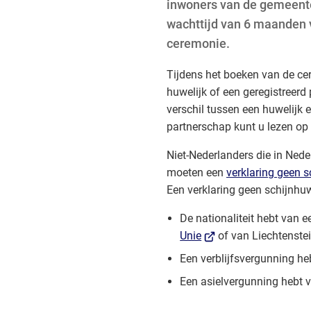
inwoners van de gemeente
wachttijd van 6 maanden v
ceremonie.
Tijdens het boeken van de ce
huwelijk of een geregistreerd
verschil tussen een huwelijk 
partnerschap kunt u lezen op
Niet-Nederlanders die in Nede
moeten een
verklaring geen s
Een verklaring geen schijnhuw
De nationaliteit hebt van 
(Verwijst
Unie
of van Liechtenste
naar
Een verblijfsvergunning he
een
Een asielvergunning hebt v
externe
website)