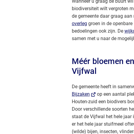
Wanneer u graag de buurt wil
biodiversiteit wilt vergroten 
de gemeente daar graag aan
overleg
groen in de openbare 
bedoelingen ook zijn. De
wijk
samen met u naar de mogelij
Méér bloemen en 
Vijfwal
De gemeente heeft in samen
(Verwijst
Bijzaken
op een aantal ple
naar
Houten-zuid een biodivers bo
een
Door verschillende soorten he
externe
staat de Vijfwal het hele jaar 
website)
er het hele jaar stuifmeel ofte
(wilde) bijen, insecten, vlind