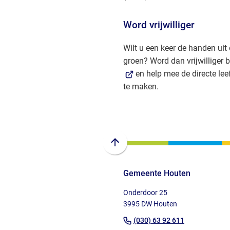
Word vrijwilliger
Wilt u een keer de handen ui
groen? Word dan vrijwilliger b
en help mee de directe le
te maken.
Scroll
naar
Gemeente Houten
boven
naar
Onderdoor 25
het
3995 DW Houten
begin
(Verwijst
(030) 63 92 611
van