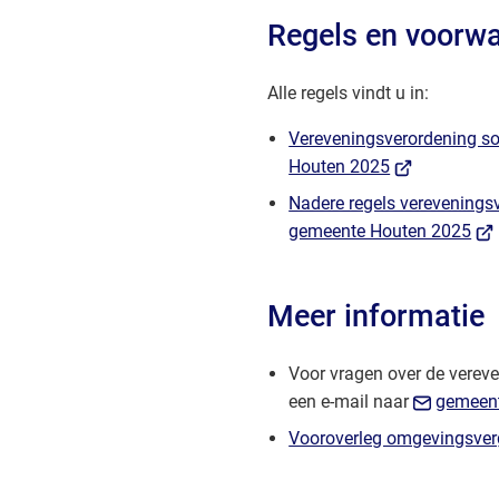
Regels en voorw
Alle regels vindt u in:
Vereveningsverordening so
(Verwijst
Houten 2025
naar
Nadere regels verevenings
een
(Ve
gemeente Houten 2025
externe
naa
website)
een
Meer informatie
ext
web
Voor vragen over de vereve
een e-mail naar
gemeen
Vooroverleg omgevingsve