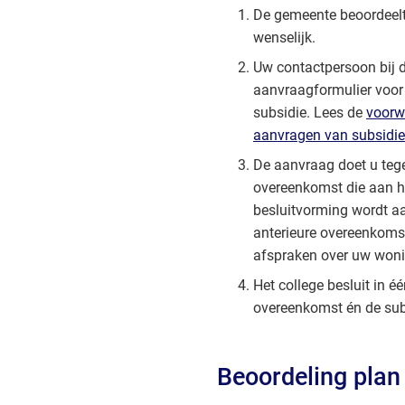
De gemeente beoordeelt 
wenselijk.
Uw contactpersoon bij 
aanvraagformulier voor
subsidie. Lees de
voorw
aanvragen van subsidie
De aanvraag doet u tege
overeenkomst die aan he
besluitvorming wordt a
anterieure overeenkoms
afspraken over uw woni
Het college besluit in é
overeenkomst én de sub
Beoordeling plan