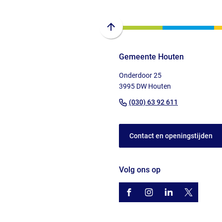
Scroll
naar
Gemeente Houten
boven
naar
Onderdoor 25
het
3995 DW Houten
begin
(Verwijst
(030) 63 92 611
van
naar
de
een
paginainhoud
Contact en openingstijden
telefoonnu
Volg ons op
/gemhouten
(Verwijst
gemhouten
(Verwijst
gemeente-
(Verwijst
@gemhout
(Verwijst
houten
naar
naar
naar
naar