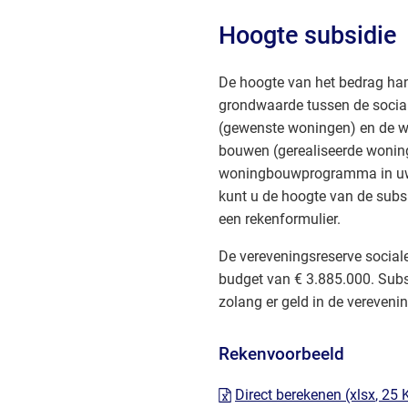
Hoogte subsidie
De hoogte van het bedrag hang
grondwaarde tussen de soci
(gewenste woningen) en de wo
bouwen (gerealiseerde wonin
woningbouwprogramma in uw i
kunt u de hoogte van de subsi
een rekenformulier.
De vereveningsreserve sociale
budget van € 3.885.000. Subs
zolang er geld in de verevenin
Rekenvoorbeeld
Direct berekenen
(xlsx
, 25 