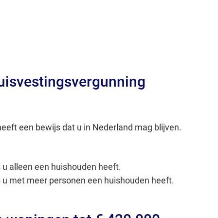
Gebruik
de
enter-
toets
om
uisvestingsvergunning
een
waarde
te
selecteren.
eeft een bewijs dat u in Nederland mag blijven.
s u alleen een huishouden heeft.
ls u met meer personen een huishouden heeft.