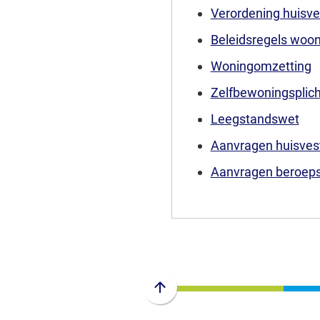
Verordening huisve
Beleidsregels woon
Woningomzetting
Zelfbewoningsplic
Leegstandswet
Aanvragen huisves
Aanvragen beroep
Scroll
naar