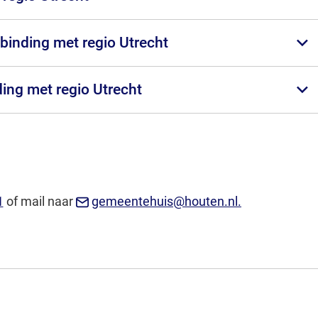
binding met regio Utrecht
ing met regio Utrecht
(Verwijst
(Verwijst
1
of mail naar
gemeentehuis@houten.nl.
naar
naar
een
een
e-
e-
mailadres)
mailadres)