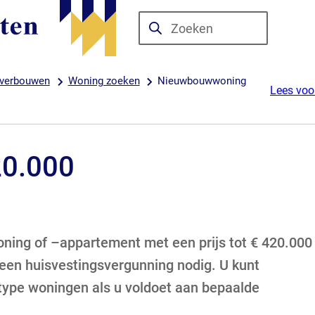
Zoeken
Wanneer
resultaten
beschikbaar
 verbouwen
Woning zoeken
Nieuwbouwwoning
Lees voo
zijn
kun
je
hierdoor
20.000
navigeren
door
pijl
omhoog
ing of –appartement met een prijs tot € 420.000
en
 een huisvestingsvergunning nodig. U kunt
omlaag
 type woningen als u voldoet aan bepaalde
te
gebruiken.